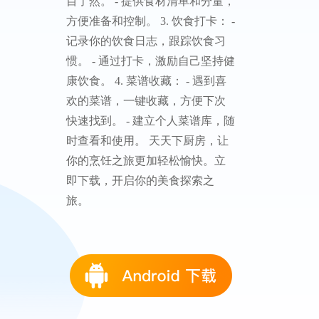
明，让烹饪变得简单易懂。 - 饮食
打卡：记录你的饮食日志，守护
健康生活。 - 菜谱收藏：收藏你喜
欢的菜谱，随时查看，方便备
忘。 功能详解： 1. 菜谱分类： -
三餐饮食：提供早餐、午餐、晚
餐的菜谱建议，均衡营养。 - 热门
菜谱：紧跟潮流，提供时下受欢
迎的菜谱。 - 减脂食谱：专为健康
减肥设计的低脂低卡菜谱。 - 家常
菜：简单易做的家常菜谱，适合
家庭日常烹饪。 - 下饭菜：开胃下
饭的菜谱，让你的餐桌不再单
调。 - 烘焙：面包、蛋糕、饼干等
烘焙食谱，满足你的烘焙爱好。
2. 菜谱图文详情页： - 清晰的步骤