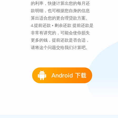
款必须算仔细！房贷提前还款功
能优化，支持自定义利率和折
扣！支持1-30年贷款！ 2.多种模式
支持公积金贷款计算、商业贷款
计算以及组合贷款计算等多种贷
款方式，同时可在等额本金和等
额本息还款模式中随意切换，智
能计算更合理贷款计划，还款计
划一览无余！ 3.LPR利率 • 实时更
新 支持LPR基点加减点选择，支
持自定义LPR利率,根据央行最新
的利率，快捷计算出您的每月还
款明细，也可根据您自身的信息
算出适合您的更合理贷款方案。
4.提前还款 • 剩余还款 提前还款是
非常有讲究的，可能会使你损失