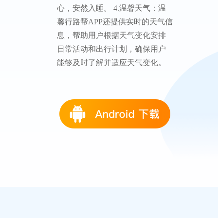
天
温馨行路帮APP是一款关注用户日
常生活质量的综合性应用，它通
过以下几个核心功能，为用户提
供全方位的生活辅助： 1.温馨精
力管理：此功能帮助用户有效管
理自己的精力和时间。温馨行路
帮APP提供待办事项记录方式，让
用户能够合理分配工作和休息时
间，提高效率。 2.温馨睡眠管
家：温馨行路帮APP的睡眠管家功
能，可以记录用户的整晚睡眠时
间。 3.温馨音乐：APP提供风雨等