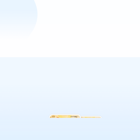
管理。以下是主要功能介绍： 放
大相册图片与字体：用户可以轻
松放大相册中的图片及应用中的
字体，确保阅读与查看更加清
晰，不论是在浏览照片还是查看
文本时。 一键应援：在观看活动
或比赛时，用户可以快速发送支
持和应援信息，增强互动体验，
让您的热情传递给更多人。 一键
记录：方便快捷地记录生活中的
点滴，无论是心情、灵感还是日
常事务，随时随地保留重要的瞬
间和想法，让生活更加有序。 一
键放大致力于为用户提供实用的
工具与便捷的生活体验，是您日
常生活中不可或缺的助手。立即