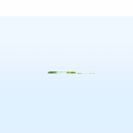
让上网体验更加持久。 网络节点
优化：实时监测和分析网络节
点，优化信号覆盖，用户在家中
或办公室的各个角落都能享受到
稳定的网络连接。 WiFi安全保
护：提供全面的安全保护措施，
有效防止网络攻击和未经授权的
访问，用户的网络安全与数据隐
私得到有效保障。 喜乐WiFi致力
于为用户提供安全、高效的上网
体验，让您的网络管理更加轻
松。立即下载，享受智能网络生
活的乐趣！