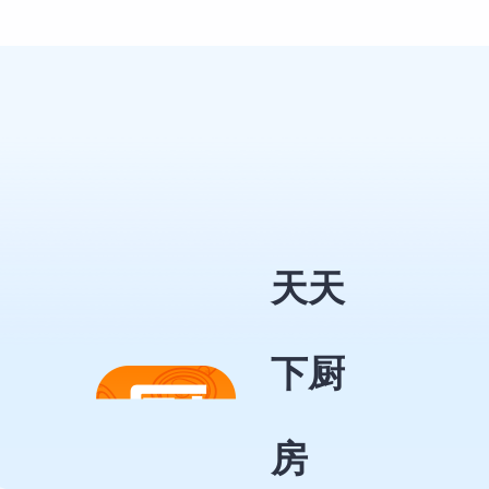
心管理车辆。 3、汽车养护知识科
普：提供丰富的汽车养护知识，
包括养护技巧、常见问题解决、
汽车保养周期等，让您轻松掌握
汽车养护的基本知识，提升您的
汽车养护技能。 安心智能随行，
不仅是一款汽车养护管理工具，
更是您环保出行的倡导者。通过
安心智能随行，让您的每一次出
行都充满安心与责任，每一次养
护都充满智慧与关爱。