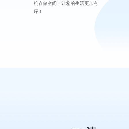
订阅情况，及时提醒用户 -密码管
理器：安全管理账户密码，可以
一键复制 下载火箭清理王，快速
识别无用的相册和视频，释放手
机存储空间，让您的生活更加有
序！