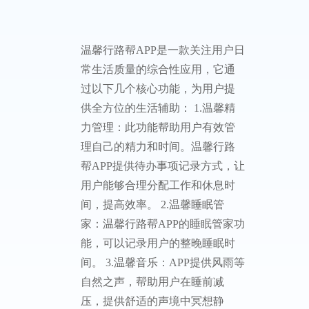
温馨
行路
帮
温馨行
路帮，
精力充
沛每一